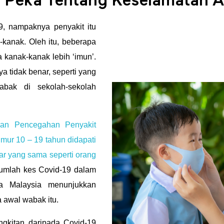
 Peka Tentang Keselamatan A
, nampaknya penyakit itu
k-kanak. Oleh itu, beberapa
 kanak-kanak lebih ‘imun’.
ya tidak benar, seperti yang
abak di sekolah-sekolah
an Pencegahan Penyakit
mur 10 – 19 tahun didapati
r yang sama seperti orang
 jumlah kes Covid-19 dalam
a Malaysia menunjukkan
 awal wabak itu.
angkitan daripada Covid-19