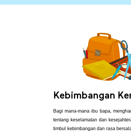
s
e
d
i
a
a
Kebimbangan Kem
n
Bagi mana-mana ibu bapa, menghant
tentang keselamatan dan kesejahter
U
timbul kebimbangan dan rasa bersala