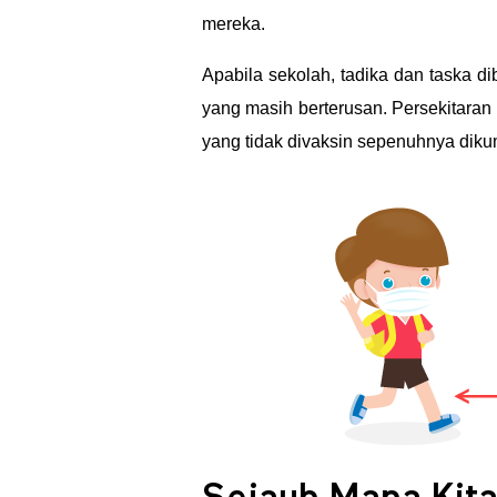
n
mereka.
Apabila sekolah, tadika dan taska 
t
yang masih berterusan. Persekitara
yang tidak divaksin sepenuhnya diku
u
k
A
n
a
k