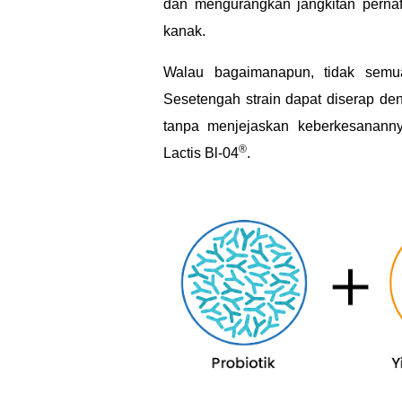
dan mengurangkan jangkitan perna
kanak.
o
Walau bagaimanapun, tidak semua
l
Sesetengah strain dapat diserap de
tanpa menjejaskan keberkesanannya
a
®
Lactis Bl-04
.
h