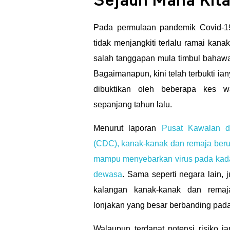
Sejauh Mana Kita
A
Pada permulaan pandemik Covid-19
n
tidak menjangkiti terlalu ramai kana
salah tanggapan mula timbul bahawa
d
Bagaimanapun, kini telah terbukti ian
dibuktikan oleh beberapa kes w
a
sepanjang tahun lalu.
M
Menurut laporan
Pusat Kawalan d
(CDC), kanak-kanak dan remaja beru
e
mampu menyebarkan virus pada kada
dewasa
. Sama seperti negara lain,
n
kalangan kanak-kanak dan remaj
j
lonjakan yang besar berbanding pada
Walaupun terdapat potensi risiko j