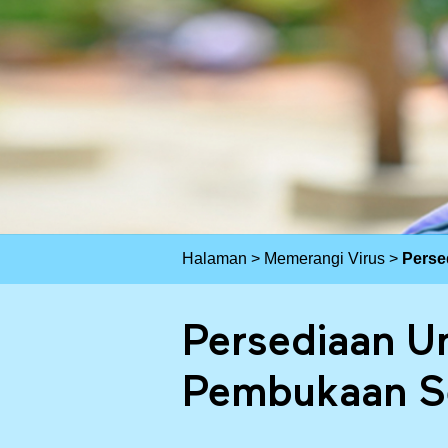
Halaman
>
Memerangi Virus
>
Perse
P
Persediaan U
e
Pembukaan S
r