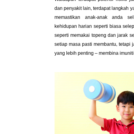
e
dan penyakit lain, terdapat langkah 
l
memastikan anak-anak anda sel
kehidupan harian seperti biasa sel
a
seperti memakai topeng dan jarak se
setiap masa pasti membantu, tetapi
n
yang lebih penting – membina imuniti
g
P
e
m