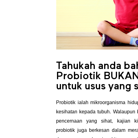
b
u
k
a
Tahukah anda b
a
Probiotik BUKAN
n
untuk usus yang 
S
Probiotik ialah mikroorganisma hi
kesihatan kepada tubuh. Walaupun 
e
pencernaan yang sihat, kajian 
probiotik juga berkesan dalam mera
k