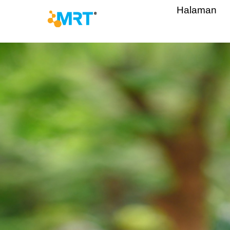
Halaman
MRT Health