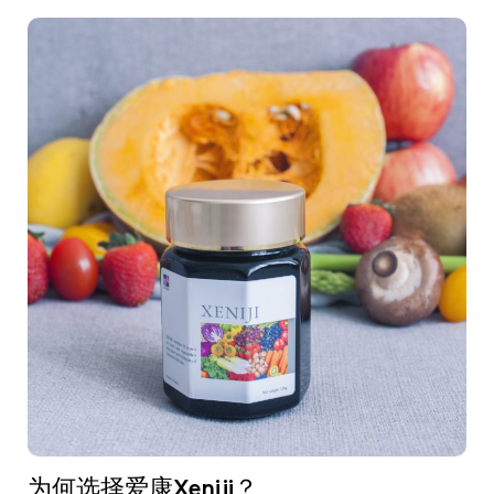
i
j
i
同
行
为何选择爱康Xeniji？