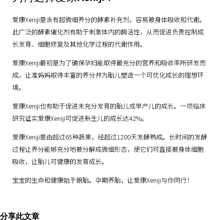
爱康Xeniji是含有超微细养分的酵素补充剂，容易被身体吸收和代谢。
此广泛的酵素催化剂有助于刺激体内的酶活性，从而促进负责控制成
长发育、细胞修复及其他化学过程的代谢作用。
爱康Xeniji最初是为了确保孕妇能取得最充分的营养和吸收率所研发而
成，让准妈妈取得丰富的养分并为胎儿塑造一个可优化成长的理想环
境。
爱康Xeniji也有助于促进未充分发育的胎儿或早产儿的成长。一项临床
研究证实爱康Xeniji可促进新生儿的成长达42%。
爱康Xeniji是由超过65种蔬果，经超过1200天发酵熟成。长时间的发酵
过程让养分能够充分地被分解成微细形态，使它们可直接被身体细胞
吸收，让胎儿可健康的发育成长。
宝宝的生命和健康始于娘胎。孕期养胎，让爱康Xeniji与你同行！