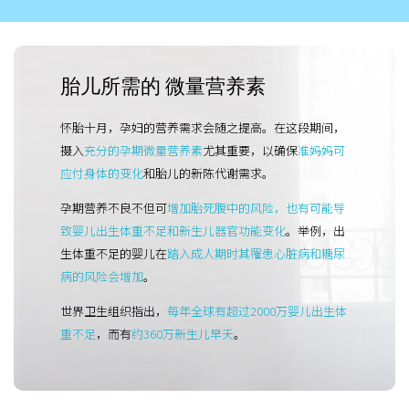
期
养
胎儿所需的 微量营养素
胎
怀胎十月，孕妇的营养需求会随之提高。在这段期间，
与
摄入
充分的孕期微量营养素
尤其重要，以确保
准妈妈可
应付身体的变化
和胎儿的新陈代谢需求。
爱
孕期营养不良不但可
增加胎死腹中的风险，也有可能导
致婴儿出生体重不足和新生儿器官功能变化
。举例，出
康
生体重不足的婴儿在
踏入成人期时其罹患心脏病和糖尿
病的风险会增加
。
X
世界卫生组织指出，
每年全球有超过2000万婴儿出生体
重不足
，而有
约360万新生儿早夭
。
e
n