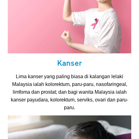
u
p
a
n
Kanser
y
Lima kanser yang paling biasa di kalangan lelaki
Malaysia ialah kolorektum, paru-paru, nasofaringeal,
limfoma dan prostat; dan bagi wanita Malaysia ialah
a
kanser payudara, kolorektum, serviks, ovari dan paru-
paru.
n
g