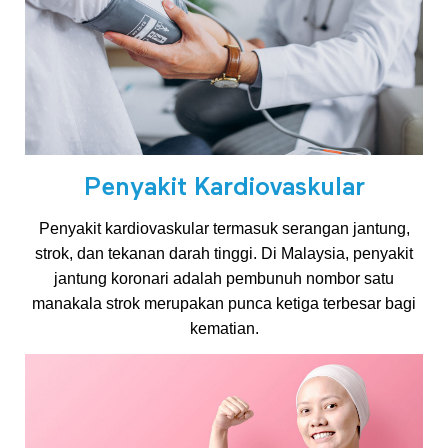
t
u
k
Penyakit Kardiovaskular
K
Penyakit kardiovaskular termasuk serangan jantung,
e
strok, dan tekanan darah tinggi. Di Malaysia, penyakit
jantung koronari adalah pembunuh nombor satu
manakala strok merupakan punca ketiga terbesar bagi
h
kematian.
i
d