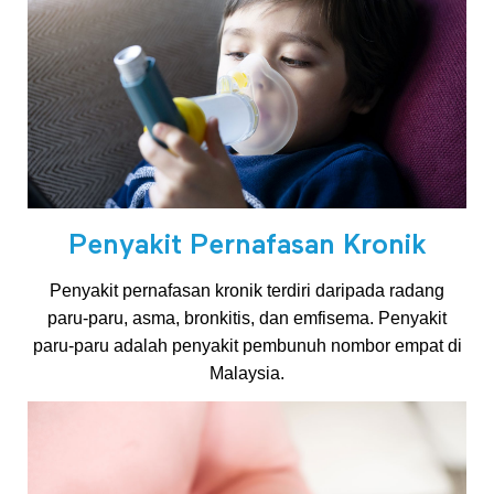
L
e
b
i
Penyakit Pernafasan Kronik
h
Penyakit pernafasan kronik terdiri daripada radang
paru-paru, asma, bronkitis, dan emfisema. Penyakit
B
paru-paru adalah penyakit pembunuh nombor empat di
Malaysia.
e
r