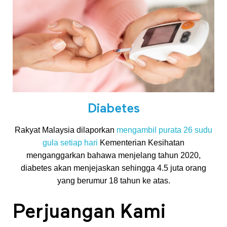
m
a
k
n
Diabetes
a
Rakyat Malaysia dilaporkan
mengambil purata 26 sudu
gula setiap hari
Kementerian Kesihatan
menganggarkan bahawa menjelang tahun 2020,
diabetes akan menjejaskan sehingga 4.5 juta orang
yang berumur 18 tahun ke atas.
Perjuangan Kami