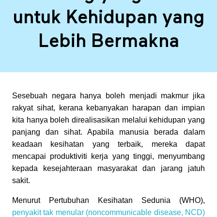
a
untuk Kehidupan yang
n
Lebih Bermakna
t
u
Sesebuah negara hanya boleh menjadi makmur jika
n
rakyat sihat, kerana kebanyakan harapan dan impian
kita hanya boleh direalisasikan melalui kehidupan yang
g
panjang dan sihat. Apabila manusia berada dalam
keadaan kesihatan yang terbaik, mereka dapat
mencapai produktiviti kerja yang tinggi, menyumbang
y
kepada kesejahteraan masyarakat dan jarang jatuh
sakit.
a
Menurut Pertubuhan Kesihatan Sedunia (WHO),
n
penyakit tak menular (
noncommunicable disease,
NCD)