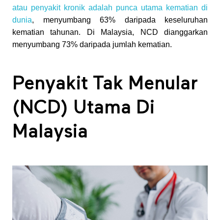
atau penyakit kronik adalah punca utama kematian di
g
dunia
, menyumbang 63% daripada keseluruhan
kematian tahunan. Di Malaysia, NCD dianggarkan
menyumbang 73% daripada jumlah kematian.
S
i
Penyakit Tak Menular
h
(NCD) Utama Di
Malaysia
a
t
u
n